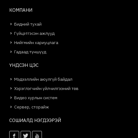
КОМПАНИ
Бидний тухай
Гүйцэтгэсэн ажлууд
Нийгмийн хариуцлага
Гадаад түншүүд
ҮНДСЭН ЦЭС
Мэдээллийн аюулгүй байдал
Хэрэглэгчийн үйлчилгээний төв
Видео хурлын систем
Сервер, сторайж
СОШИАЛД НЭГДЭЭРЭЙ