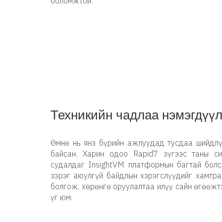
боломжтой.
Техникийн чадлаа нэмэгдүү
Өмнө нь янз бүрийн ажлуудад тусдаа шийдлү
байсан. Харин одоо Rapid7 зүгээс таны с
судалдаг InsightVM платформын багтай болсо
зэрэг аюулгүй байдлын хэрэгслүүдийг хамтра
болгож, хөрөнгө оруулалтаа илүү сайн өгөөжт
үг юм.