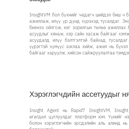
InsightVM бол бүхнийг чадагч шийдэл биш ч 
ажиллаж, илүү үр дүнд хүрэхэд тусалдаг. Эн
биенээ ойлгож, нэг зорилгын төлөө ажиллах 
асуудлыг хянаж, хэр сайн засаж байгааг хэм
асуудалд илүү бэлтгэлтэй байхад тусалдаг
үүрэгтэй хүмүүс ажлаа хийж, ажил нь бүхэл
байгааг харуулж, хийсэн сайжруулалтаа тэмдэ
Хэрэглэгчдийн ассетуудыг ня
Insight Agent нь Rapid7 InsightVM, Insigh
өгөгдөл цуглуулдаг платформ юм. Үүнийг нэ
болон хэрэглэгчийн эрсдэлийн аль алинд нь