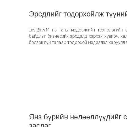
Эрсдлийг тодорхойлж түүни
InsightVM нь таны мэдээллийн технологийн о
байдлыг бизнесийн эрсдэлд хэрхэн хувирч, х
болзошгүй талаар тодорхой мэдээлэл харуулда
Янз бүрийн нөлөөллүүдийг с
засдаг