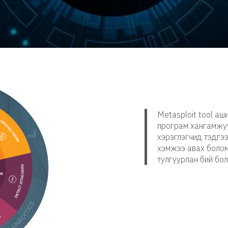
Metasploit tool а
програм хангамжуу
хэрэглэгчид тэдгэ
хэмжээ авах болом
тулгуурлан бий бол