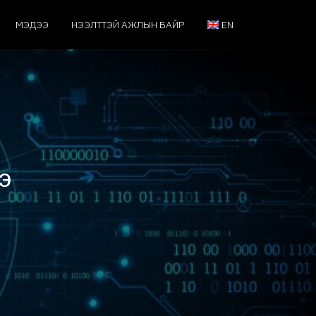
МЭДЭЭ
НЭЭЛТТЭЙ АЖЛЫН БАЙР
EN
э