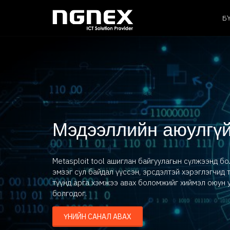
Б
Мэдээллийн аюулгүй
Metasploit tool ашиглан байгуулагын сүлжээнд б
эмзэг сул байдал үүссэн, эрсдэлтэй хэрэглэгчид
түүнд арга хэмжээ авах боломжийг хиймэл оюун у
болгодог.
ҮНИЙН САНАЛ АВАХ