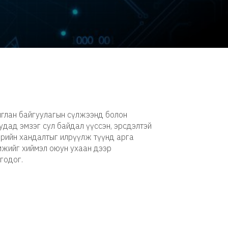
шиглан байгуулагын сүлжээнд болон
дад эмзэг сул байдал үүссэн, эрсдэлтэй
эрийн хандалтыг илрүүлж түүнд арга
жийг хиймэл оюун ухаан дээр
годог.