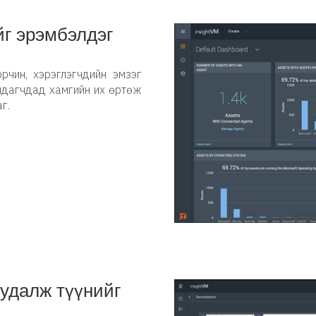
йг эрэмбэлдэг
рчин, хэрэглэгчдийн эмзэг
алдагчдад хамгийн их өртөж
г.
удалж түүнийг