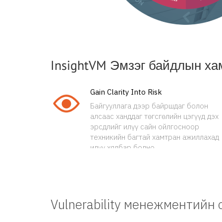
InsightVM Эмзэг байдлын ха
Gain Clarity Into Risk
Байгууллага дээр байршдаг болон
алсаас ханддаг төгсгөлийн цэгүүд дэх
эрсдлийг илүү сайн ойлгосноор
техникийн багтай хамтран ажиллахад
илүү хялбар болно.
Vulnerability менежментийн