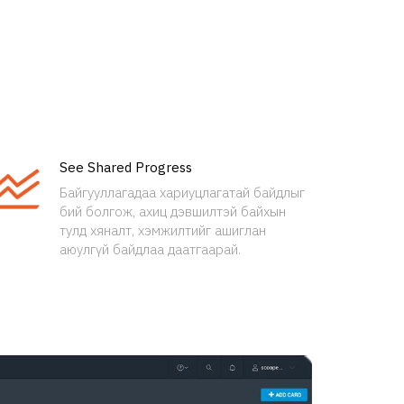
See Shared Progress
Байгууллагадаа хариуцлагатай байдлыг
бий болгож, ахиц дэвшилтэй байхын
тулд хяналт, хэмжилтийг ашиглан
аюулгүй байдлаа даатгаарай.