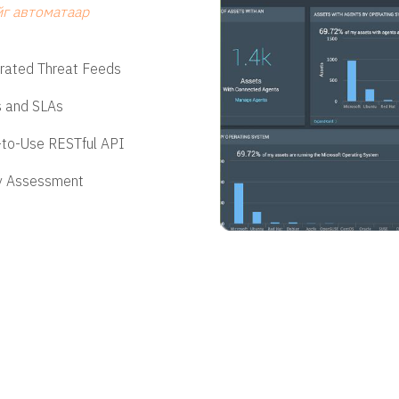
йг автоматаар
rated Threat Feeds
 and SLAs
to-Use RESTful API
y Assessment