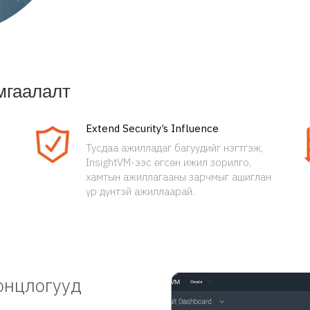
мгаалалт
Extend Security’s Influence
Тусдаа ажилладаг багуудийг нэгтгэж,
InsightVM-ээс өгсөн ижил зорилго,
хамтын ажиллагааны зарчмыг ашиглан
үр дүнтэй ажиллаарай.
 онцлогууд