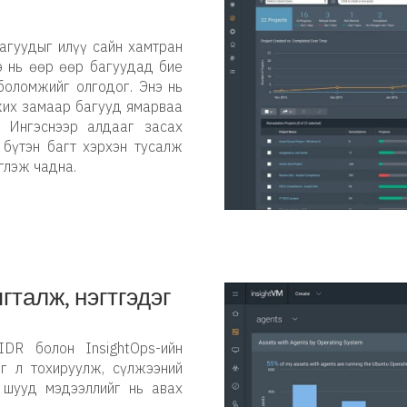
багуудыг илүү сайн хамтран
э нь өөр өөр багуудад бие
боломжийг олгодог. Энэ нь
жих замаар багууд ямарваа
. Ингэснээр алдааг засах
 бүтэн багт хэрхэн тусалж
глэж чадна.
гталж, нэгтгэдэг
tIDR болон InsightOps-ийн
г л тохируулж, сүлжээний
 шууд мэдээллийг нь авах