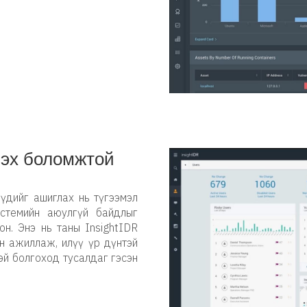
лэх боломжтой
үдийг ашиглах нь түгээмэл
истемийн аюулгүй байдлыг
н. Энэ нь таны InsightIDR
н ажиллаж, илүү үр дүнтэй
эй болгоход тусалдаг гэсэн