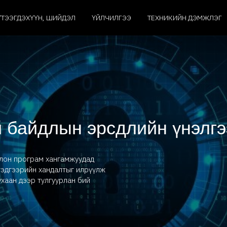
ҮТЭЭГДЭХҮҮН, ШИЙДЭЛ
ҮЙЛЧИЛГЭЭ
ТЕХНИКИЙН ДЭМЖЛЭГ
 байдлын эрсдлийн үнэлгэ
олон програм хангамжуудад
 тэдгээрийн хандалтыг илрүүлж
хаан дээр тулгуурлан бий