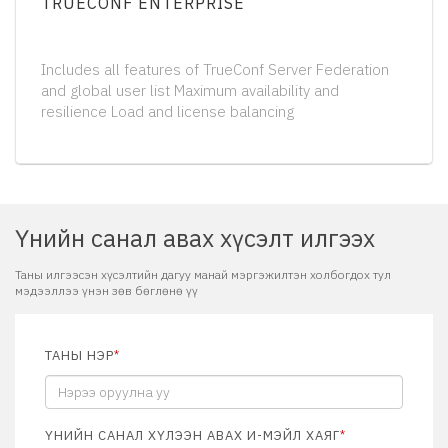
TRUECONF ENTERPRISE
Includes all features of TrueConf Server Federation
and global user list Maximum availability and
resilience Load and license balancing
Үнийн санал авах хүсэлт илгээх
Таны илгээсэн хүсэлтийн дагуу манай мэргэжилтэн холбогдох тул
мэдээллээ үнэн зөв бөглөнө үү
ТАНЫ НЭР
*
ҮНИЙН САНАЛ ХҮЛЭЭН АВАХ И-МЭЙЛ ХАЯГ
*