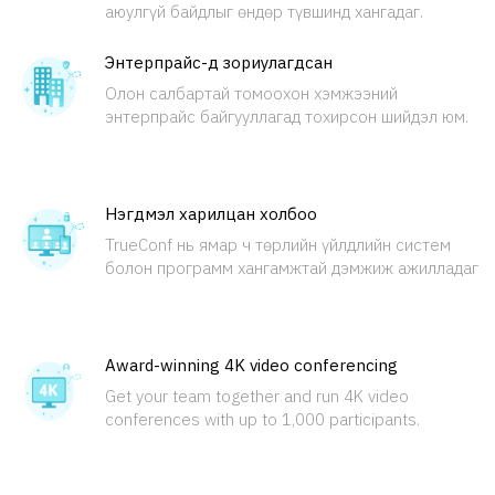
аюулгүй байдлыг өндөр түвшинд хангадаг.
Энтерпрайс-д зориулагдсан
Олон салбартай томоохон хэмжээний
энтерпрайс байгууллагад тохирсон шийдэл юм.
Нэгдмэл харилцан холбоо
TrueConf нь ямар ч төрлийн үйлдлийн систем
болон программ хангамжтай дэмжиж ажилладаг
Award-winning 4K video conferencing
Get your team together and run 4K video
conferences with up to 1,000 participants.