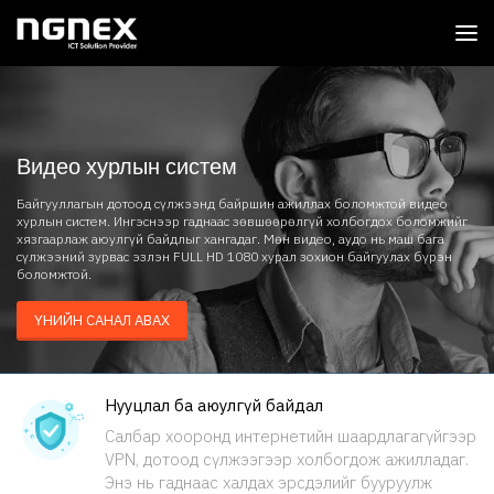
Видео хурлын систем
Байгууллагын дотоод сүлжээнд байршин ажиллах боломжтой видео
хурлын систем. Ингэснээр гаднаас зөвшөөрөлгүй холбогдох боломжийг
хязгаарлаж аюулгүй байдлыг хангадаг. Мөн видео, аудо нь маш бага
сүлжээний зурвас эзлэн FULL HD 1080 хурал зохион байгуулах бүрэн
боломжтой.
ҮНИЙН САНАЛ АВАХ
Нууцлал ба аюулгүй байдал
Салбар хооронд интернетийн шаардлагагүйгээр
VPN, дотоод сүлжээгээр холбогдож ажилладаг.
Энэ нь гаднаас халдах эрсдэлийг бууруулж