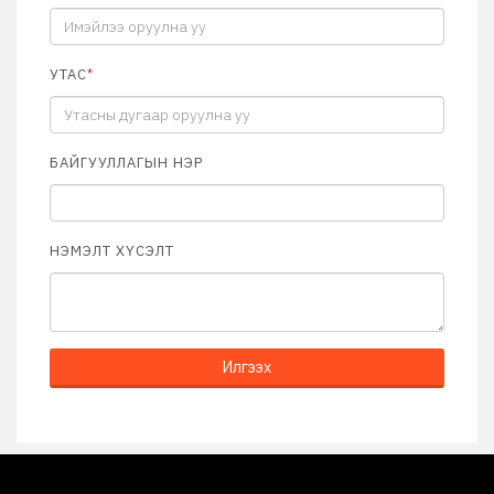
УТАС
*
БАЙГУУЛЛАГЫН НЭР
НЭМЭЛТ ХҮСЭЛТ
Илгээх