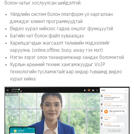
болон чатыг хослуулсан шийдэлтэй.
Үйлдлийн систем болон платформ үл харгалзан
дэмждэг клиент программуудтай
Видео хурал хийхээс гадна онцлог функцүүтэй
Багийн чат болон файл хуваалцах
Харилцагчдын жагсаалт төлөвийн мэдээллийг
харуулна. (online,offline, busy, away гэх мэт)
Нэгэн зэрэг олон төхөөрөмжөөр хандах боломжтой.
Хурлын өрөөний техник хангамжуудыг VoIP
технологийн тусламжтайгаар өндөр түвшинд видео
хурал хийнэ.