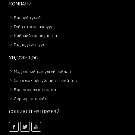
КОМПАНИ
Бидний тухай
Гүйцэтгэсэн ажлууд
Нийгмийн хариуцлага
Гадаад түншүүд
ҮНДСЭН ЦЭС
Мэдээллийн аюулгүй байдал
Хэрэглэгчийн үйлчилгээний төв
Видео хурлын систем
Сервер, сторайж
СОШИАЛД НЭГДЭЭРЭЙ