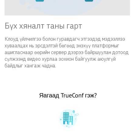
Бүх хяналт таны гарт
Клоуд үйлчилгээ болон гуравдагч этгээдэд мэдээллээ
хуваалцах нь эрсдэлтэй бөгөөд энэхүү платформыг
ашигласнаар өөрийн сервер дээрээ байршуулан дотоод
сүлжээнд видео хурлаа зохион байгуулж аюулгүй
байдлыг хангаж чадна.
Яагаад TrueConf гэж?