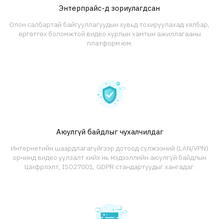
Энтерпрайс-д зориулагдсан
Олон салбартай байгууллагуудын хувьд тохируулахад хялбар,
өргөтгөх боломжтой видео хурлын хамтын ажиллагааны
платформ юм.
Аюулгүй байдлыг чухалчилдаг
Интернетийн шаардлагагүйгээр дотоод сүлжээний (LAN/VPN)
орчинд видео уулзалт хийх нь мэдээллийн аюулгүй байдлын
Шифрлэлт, ISO27001, GDPR стандартуудыг хангадаг.