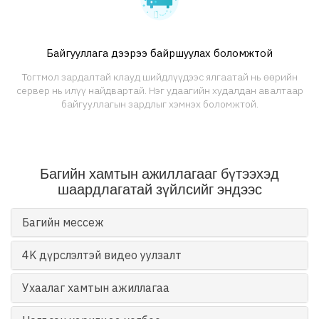
Байгууллага дээрээ байршуулах боломжтой
Тогтмол зардалтай клауд шийдлүүдээс ялгаатай нь өөрийн
сервер нь илүү найдвартай. Нэг удаагийн худалдан авалтаар
байгууллагын зардлыг хэмнэх боломжтой.
Багийн хамтын ажиллагааг бүтээхэд
шаардлагатай зүйлсийг эндээс
Багийн мессеж
4K дүрслэлтэй видео уулзалт
Ухаалаг хамтын ажиллагаа