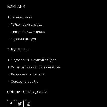
КОМПАНИ
Бидний тухай
Гүйцэтгэсэн ажлууд
Нийгмийн хариуцлага
Гадаад түншүүд
ҮНДСЭН ЦЭС
Мэдээллийн аюулгүй байдал
Хэрэглэгчийн үйлчилгээний төв
Видео хурлын систем
Сервер, сторайж
СОШИАЛД НЭГДЭЭРЭЙ