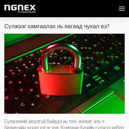
Сүлжээг хамгаалах нь яагаад чухал вэ?
Сүлжээний аюулгүй байдал нь том, жижиг аль ч
бизнесийн чухал хэсэг юм. Компани бүрийн сүлжээ кибер