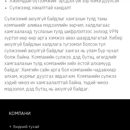
Ажилчдын бүтээмжийг эрсдэлгүйгээр нэмэгдүүлсэн
Сүлжээнд хяналттай хандалт
Сүлжээний аюулгүй байдлыг хангахын тулд таны
компанийг аливаа мэдээллийн зөрчил, халдлагаас
хамгаалахад туслахын тулд шифрлэлтээс эхлээд VPN
хүртэл өөр өөр арга хэмжээ авах шаардлагатай. Кибер
аюулгүй байдлын халдлага түгээмэл болсон тул
сүлжээний аюулгүй байдлыг хангах нь улам бүр чухал
болж байна. Компанийн сүлжээ, дэд бүтэц, өгөгдлийг
хамгаалахын тулд компанийн хийх ёстой алхамууд
байдаг. Хамгийн сайн арга бол компанийн чадавхиар
алхам, журмыг дуусгах явдал юм. Компанийн сүлжээ
хэдий чинээ их хамгаалалттай байна, төдий чинээ
мэдээлэл, дэд бүтэц нь аюулгүй байдаг.
КОМПАНИ
Бидний тухай