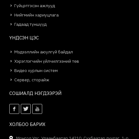
Гүйцэтгэсэн ажлууд
Нийгмийн хариуцлага
Гадаад түншүүд
ҮНДСЭН ЦЭС
Мэдээллийн аюулгүй байдал
Хэрэглэгчийн үйлчилгээний төв
Видео хурлын систем
Сервер, сторайж
СОШИАЛД НЭГДЭЭРЭЙ
ХОЛБОО БАРИХ
Монгол Улс, Улаанбаатар 14210, Сүхбаатар дүүрэг, 1-р