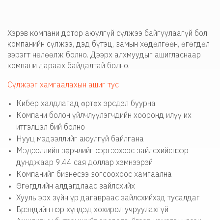
Хэрэв компани дотор аюулгүй сүлжээ байгуулаагүй бол
компанийн сүлжээ, дэд бүтэц, замын хөдөлгөөн, өгөгдөл
зэрэгт нөлөөлж болно. Дээрх алхмуудыг ашигласнаар
компани дараах байдалтай болно.
Сүлжээг хамгаалахын ашиг тус
Кибер халдлагад өртөх эрсдэл буурна
Компани болон үйлчлүүлэгчдийн хооронд илүү их
итгэлцэл бий болно
Нууц мэдээллийг аюулгүй байлгана
Мэдээллийн зөрчлийг сэргээхээс зайлсхийснээр
дунджаар 9.44 сая доллар хэмнээрэй
Компанийг бизнесээ зогсоохоос хамгаална
Өгөгдлийн алдагдлаас зайлсхийх
Хууль эрх зүйн үр дагавраас зайлсхийхэд тусалдаг
Брэндийн нэр хүндэд хохирол учруулахгүй