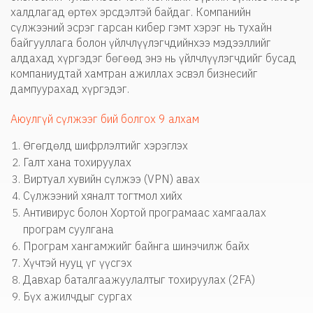
халдлагад өртөх эрсдэлтэй байдаг. Компанийн
сүлжээний эсрэг гарсан кибер гэмт хэрэг нь тухайн
байгууллага болон үйлчлүүлэгчдийнхээ мэдээллийг
алдахад хүргэдэг бөгөөд энэ нь үйлчлүүлэгчдийг бусад
компаниудтай хамтран ажиллах эсвэл бизнесийг
дампуурахад хүргэдэг.
Аюулгүй сүлжээг бий болгох 9 алхам
Өгөгдөлд шифрлэлтийг хэрэглэх
Галт хана тохируулах
Виртуал хувийн сүлжээ (VPN) авах
Сүлжээний хяналт тогтмол хийх
Антивирус болон Хортой програмаас хамгаалах
програм суулгана
Програм хангамжийг байнга шинэчилж байх
Хүчтэй нууц үг үүсгэх
Давхар баталгаажуулалтыг тохируулах (2FA)
Бүх ажилчдыг сургах